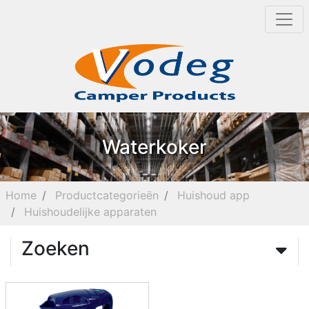
Waterkoker
Home
Productcategorieën
Huishoud app
Huishoudelijke apparaten
Zoeken