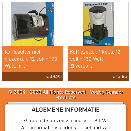
Koffiezetter met
Koffiezetter, 1 kops, 12
glazenkan, 12 volt - 170
volt - 130 Watt,
Watt, in...
Silverpo...
€34.95
€15.95
© 2004 - 2026 All Rights Reserved - Vodeg Camper
Products
ALGEMENE INFORMATIE
Genoemde prijzen zijn inclusief B.T.W.
Alle informatie is onder voorbehoud van