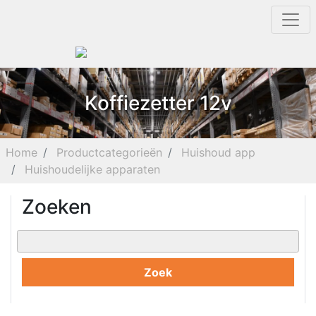
Koffiezetter 12v
Home
Productcategorieën
Huishoud app
Huishoudelijke apparaten
Zoeken
Zoek