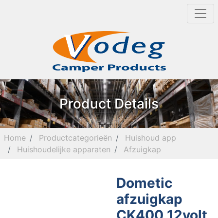
Product Details
Home
Productcategorieën
Huishoud app
Huishoudelijke apparaten
Afzuigkap
Dometic
afzuigkap
CK400 12volt