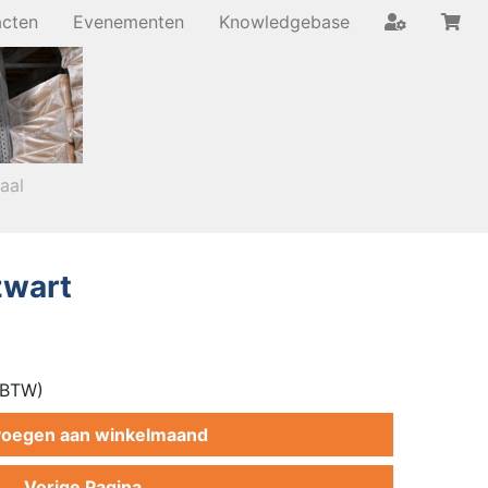
acten
Evenementen
Knowledgebase
iaal
zwart
. BTW)
oegen aan winkelmaand
Vorige Pagina