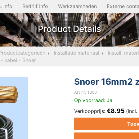
. Info
Bedrijf Info
Werkzaamheden
Externe cont
Product Details
Productcategorieën
Installatie materiaal
Install. mater
- kabel - Snoer
Snoer 16mm2 
Art nr: 1306
Op voorraad: Ja
€8.95
Verkoopprijs:
(incl
Toev